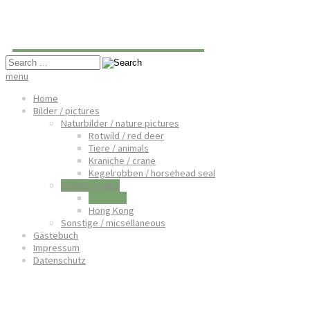
Oliver Hartmann
menu
Home
Bilder / pictures
Naturbilder / nature pictures
Rotwild / red deer
Tiere / animals
Kraniche / crane
Kegelrobben / horsehead seal
Städte / cities
Hamburg
Hong Kong
Sonstige / micsellaneous
Gästebuch
Impressum
Datenschutz